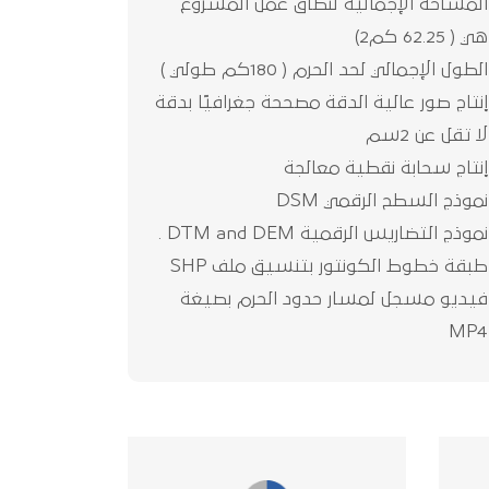
المساحة الإجمالية لنطاق عمل المشروع
هي ( 62.25 كم2)
الطول الإجمالي لحد الحرم ( 180كم طولي )
إنتاج صور عالية الدقة مصححة جغرافيًا بدقة
لا تقل عن 2سم
إنتاج سحابة نقطية معالجة
نموذج السطح الرقمي DSM
نموذج التضاريس الرقمية DTM and DEM .
طبقة خطوط الكونتور بتنسيق ملف SHP
فيديو مسجل لمسار حدود الحرم بصيغة
MP4