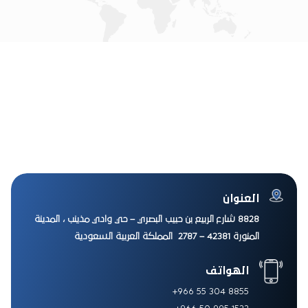
العنوان
8828 شارع الربيع بن حبيب البصري – حي وادي مذينب ، المدينة
المنورة 42381 – 2787 المملكة العربية السعودية
الهواتف
+966 55 304 8855