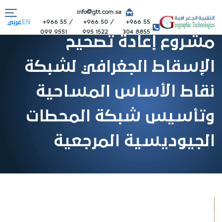
info@gtt.com.sa
+966 55
+966 50
+966 55
EN
عربي
099 9551
995 1522
304 8855
مشروع إعادة تصحيح
الإسقاط الجغرافي لشبكة
نقاط الأساس المساحية
وتأسيس شبكة المحطات
الجيوديسية المرجعية